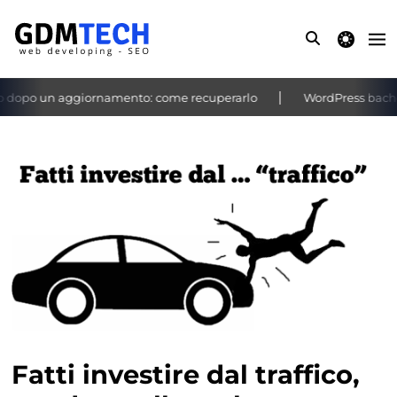
theme switche
 dopo un aggiornamento: come recuperarlo
WordPress bacheca 
‹
›
Fatti investire dal traffico,