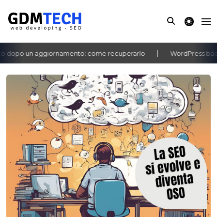
theme switche
dopo un aggiornamento: come recuperarlo
WordPress bacheca
‹
›