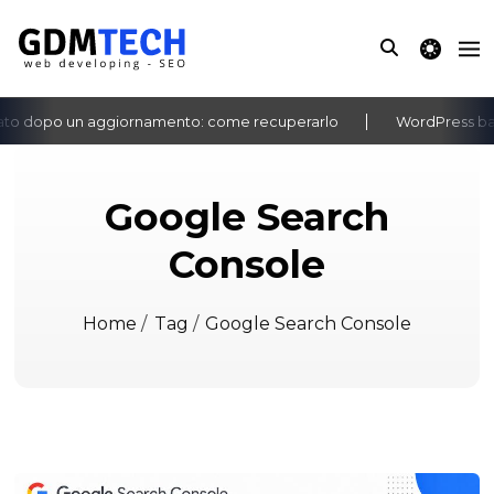
theme switche
to dopo un aggiornamento: come recuperarlo
WordPress bach
‹
›
Google Search
Console
Home
/
Tag
/
Google Search Console