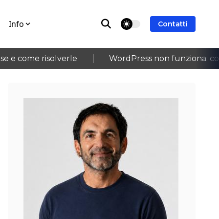
Info
theme switcher
Contatti
 come risolverle
WordPress non funziona: cosa c
›