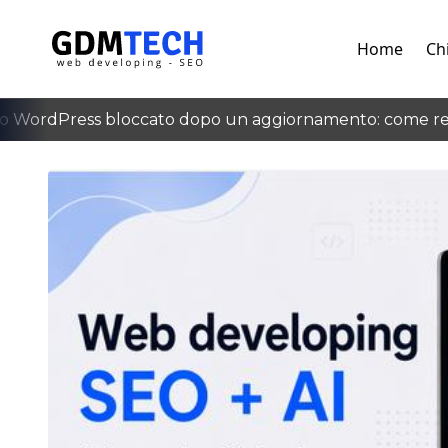
Home
Ch
WordPress bloccato dopo un aggiornamento: come recup
‹