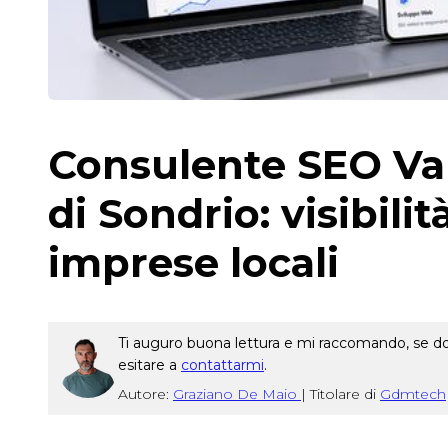
Consulente SEO Val
di Sondrio: visibilit
imprese locali
Ti auguro buona lettura e mi raccomando, se dop
esitare a
contattarmi
.
Autore:
Graziano De Maio
|
Titolare di
Gdmtech