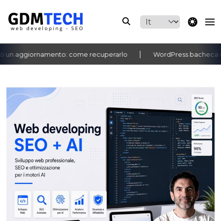
theme switche
n aggiornamento: come recuperarlo
WordPress bacheca non si
‹
›