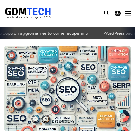
theme switche
dopo un aggiornamento: come recuperarlo
WordPress bacheca 
‹
›