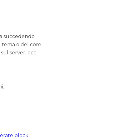
sta succedendo:
l tema o del core
sul server, ecc.
i.
nerate block