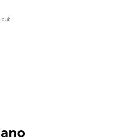
cui:
iano