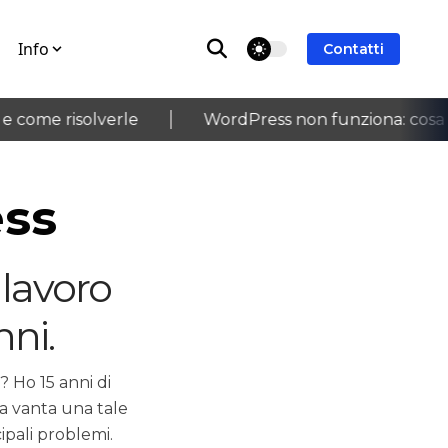
Info
theme switcher
Contatti
come risolverle
WordPress non funziona: cosa con
›
ess
lavoro
ni.
 Ho 15 anni di
a vanta una tale
ipali problemi.