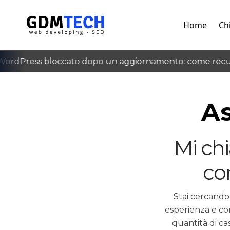
Home
Ch
ordPress bloccato dopo un aggiornamento: come recupe
‹
As
Mi ch
co
Stai cercando
esperienza e co
quantità di ca