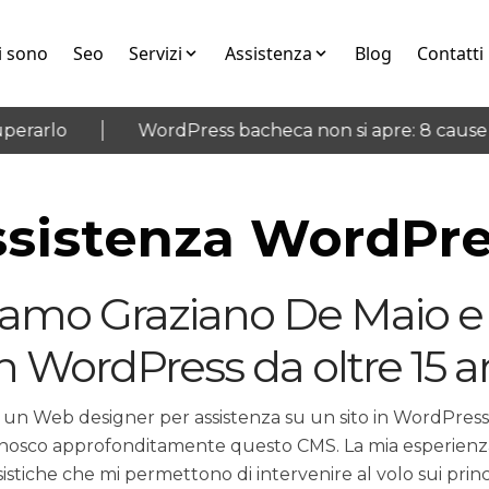
i sono
Seo
Servizi
Assistenza
Blog
Contatti
rarlo
WordPress bacheca non si apre: 8 cause e 
sistenza WordPr
iamo Graziano De Maio e 
n WordPress da oltre 15 an
 un Web designer per assistenza su un sito in WordPress?
nosco approfonditamente questo CMS. La mia esperienz
sistiche che mi permettono di intervenire al volo sui princ