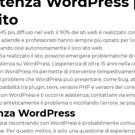
tenza WordPress p
ito
S più diffuso nel web: il 90% dei siti web è realizzato c
, aziende e professionisti hanno sempre più optato per lo
reando cioè autonomamente il loro sito web.
ta realizzato il sito, possono emergere problematiche di v
stenza su WordPress. L’esperienza di oltre 15 anni nella 
 con WordPress mi permette di intervenire tempestivamen
ri problemi che WordPress può presentare, come bug, att
tibilità tra plugin, temi, versioni PHP e versioni del core,
on WordPress e ti occorre assistenza, contattami via emai
sinteticamente il problema o incollando l’errore, se poss
enza WordPress
 stai riscontrando con WordPress è probabilmente comun
one. Per questo motivo, è solo una questione di esperien