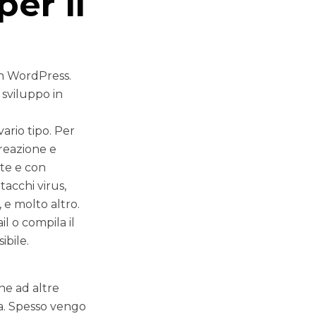
er il
on WordPress.
 sviluppo in
ario tipo. Per
creazione e
te e con
acchi virus,
 e molto altro.
l o compila il
ibile.
e ad altre
za. Spesso vengo