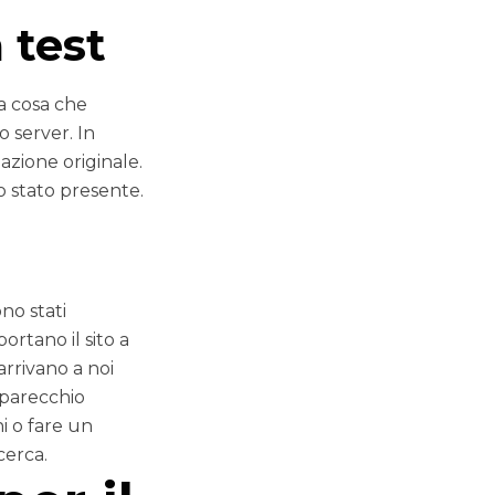
 test
ma cosa che
o server. In
zione originale.
o stato presente.
no stati
ortano il sito a
arrivano a noi
 parecchio
i o fare un
cerca.