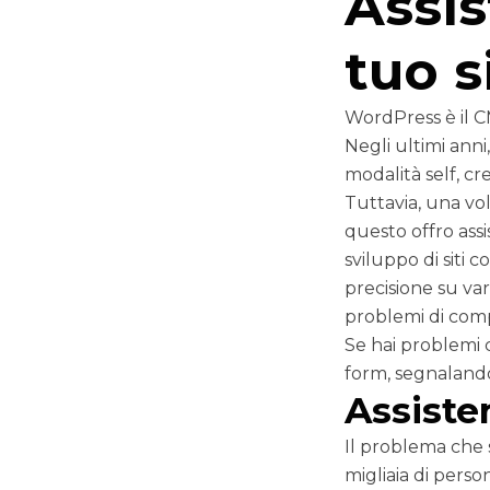
Assis
tuo s
WordPress è il CM
Negli ultimi anni
modalità self, c
Tuttavia, una vol
questo offro assi
sviluppo di siti
precisione su va
problemi di compa
Se hai problemi c
form, segnalando 
Assist
Il problema che
migliaia di pers