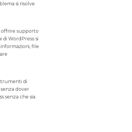
blema si risolve
 offrire supporto
i di WordPress si
informazioni, file
zare
strumenti di
 senza dover
ss senza che sia