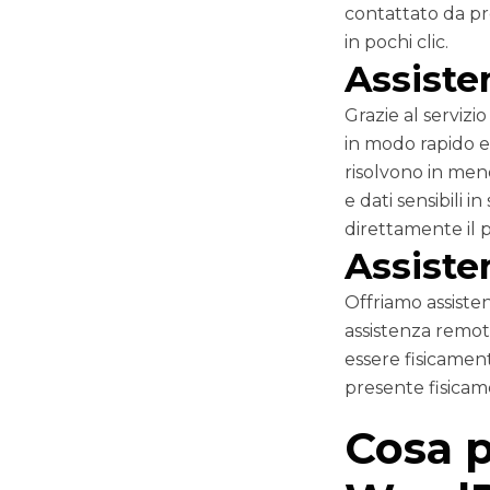
contattato da pro
in pochi clic.
Assiste
Grazie al serviz
in modo rapido e 
risolvono in meno
e dati sensibili 
direttamente il 
Assiste
Offriamo assiste
assistenza remot
essere fisicamen
presente fisicame
Cosa p