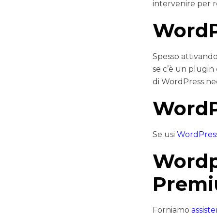
intervenire per 
WordP
Spesso attivando
se c’è un plugin 
di WordPress nec
WordP
Se usi
WordPress
Wordp
Prem
Forniamo
assist