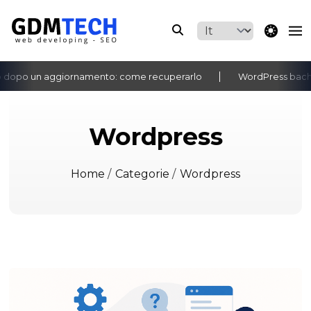
theme switche
o un aggiornamento: come recuperarlo
WordPress bacheca no
‹
›
Wordpress
Home
/
Categorie
/
Wordpress