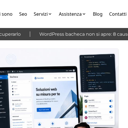
i sono
Seo
Servizi
Assistenza
Blog
Contatti
erarlo
WordPress bacheca non si apre: 8 cause e