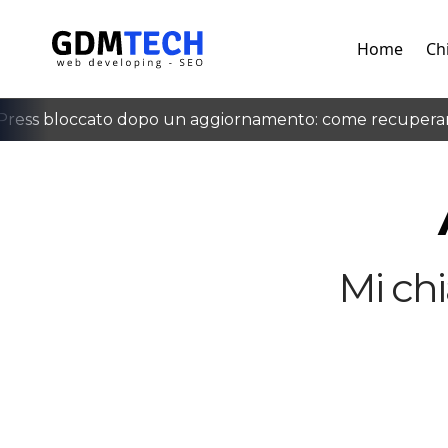
Home
Ch
ess bloccato dopo un aggiornamento: come recuperarlo
‹
Mi ch