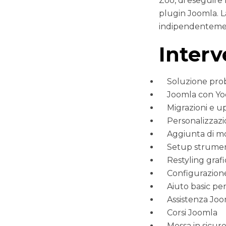
Zoo, di eseguire
plugin Joomla. La
indipendentement
Interv
Soluzione prob
Joomla con Y
Migrazioni e u
Personalizzazi
Aggiunta di m
Setup strument
Restyling graf
Configurazion
Aiuto basic pe
Assistenza Joo
Corsi Joomla
Messa in sicur