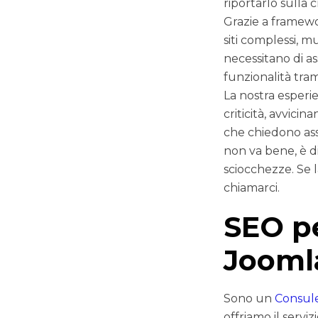
riportarlo sulla 
Grazie a framewo
siti complessi, 
necessitano di a
funzionalità tra
La nostra esperi
criticità, avvici
che chiedono ass
non va bene, è di
sciocchezze. Se l
chiamarci.
SEO pe
Joomla
Sono un
Consul
offriamo il servi