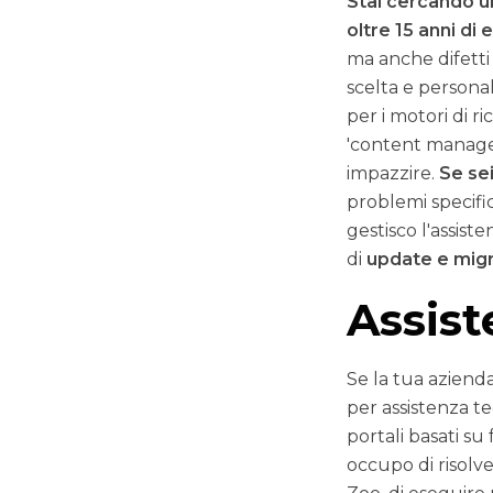
Stai cercando u
oltre 15 anni di
ma anche difetti 
scelta e persona
per i motori di r
'content manager
impazzire.
Se se
problemi specific
gestisco l'assis
di
update e migr
Assist
Se la tua aziend
per assistenza t
portali basati s
occupo di risolv