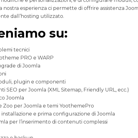
 modifiche e personalizzazioni, e di configurare moduli,
 nostra esperienza ci permette di offrire assistenza Joom
e dall’hosting utilizzato.
eniamo su:
lemi tecnici
ootheme PRO e WARP
pgrade di Joomla
oni
oduli, plugin e componenti
i SEO per Joomla (XML Sitemap, Friendly URL, ecc.)
ico Joomla
e Zoo per Joomla e temi YoothemePro
r installazione e prima configurazione di Joomla
mla per l’inserimento di contenuti complessi
ezza e backup