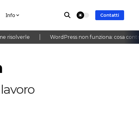
Info
theme switcher
Contatti
risolverle
WordPress non funziona: cosa controll
›
a
lavoro