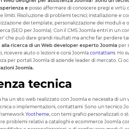
n Web designer per assistenza Joomla? Sono un tecni
 esperienza e
posso affermare di conoscere pregi e virtù 
e limiti. Risoluzione di problemi tecnici; installazione e c
lizzazione dei template, personalizzazione dei moduli e 
icerca (SEO per Joomla). Con il CMS Joomla entri in un co
' che può dare grandi risultati ma anche far perdere ta
i alla ricerca di un Web developer esperto Joomla
per r
i, ricevere aiuto o lezioni e corsi Joomla
contattami
. Ho s
tenza per portali Joomla di aziende leader di mercato. Ci
azioni Joomla.
enza tecnica
a ha un sito web realizzato con Joomla e necessita di un
ecnica o implementazioni, contattami. Sono un tecnico Jo
u framework
Yootheme
, con temi grafici personalizzati o s
ere problemi relativi a cataloghi e ecommerce Joomla co