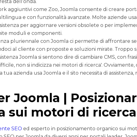
cresta dell’onda.
rk aggiuntivi come Zoo, Joomla consente di creare portal
multilingua e con funzionalità avanzate. Molte aziende u
ssistenza per aggiornare versioni obsolete o per implem
mite moduli e componenti.
enza pluriennale con Joomla ci permette di affrontare 
nandoci al cliente con proposte e soluzioni mirate. Troppo sp
istenza Joomla si sentono dire di cambiare CMS, con fra
fficile, non si indicizza nei motori di ricerca'. Ovviamente
a tua azienda usa Joomla e il sito necessita di assistenza, 
r Joomla | Posiziona
 sui motori di ricerca
ente SEO
ed esperto in posizionamento organico sui motor
zio SEO per Joomla da diversi anni per portali leader. Jo