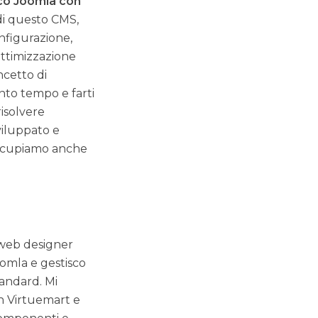
co Joomla con
di questo CMS,
onfigurazione,
ottimizzazione
ncetto di
nto tempo e farti
isolvere
viluppato e
 occupiamo anche
 web designer
omla e gestisco
tandard. Mi
n Virtuemart e