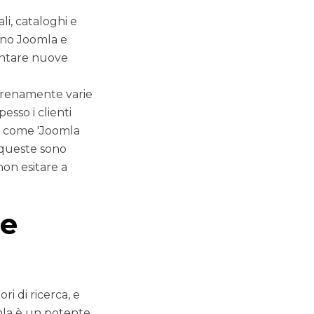
i, cataloghi e
sano Joomla e
entare nuove
serenamente varie
esso i clienti
si come 'Joomla
, queste sono
non esitare a
re
i di ricerca, e
omla è un potente