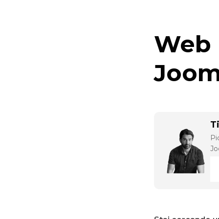
Web 
Jooml
T
Pi
Jo