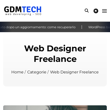
theme switche
to dopo un aggiornamento: come recuperarlo
WordPress bache
‹
›
Web Designer
Freelance
Home
/
Categorie
/
Web Designer Freelance