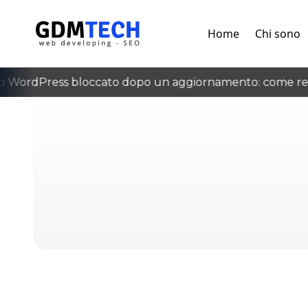
Home
Chi sono
 WordPress bloccato dopo un aggiornamento: come recu
‹