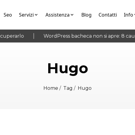
Seo
Servizi
Assistenza
Blog
Contatti
Info
perarlo
WordPress bacheca non si apre: 8 cause 
Hugo
Home
/
Tag
/
Hugo