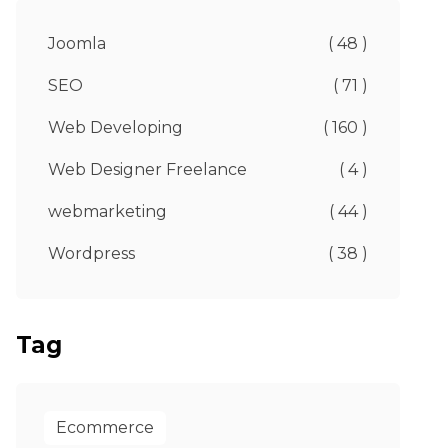
Joomla
( 48 )
SEO
( 71 )
Web Developing
( 160 )
Web Designer Freelance
( 4 )
webmarketing
( 44 )
Wordpress
( 38 )
Tag
Ecommerce