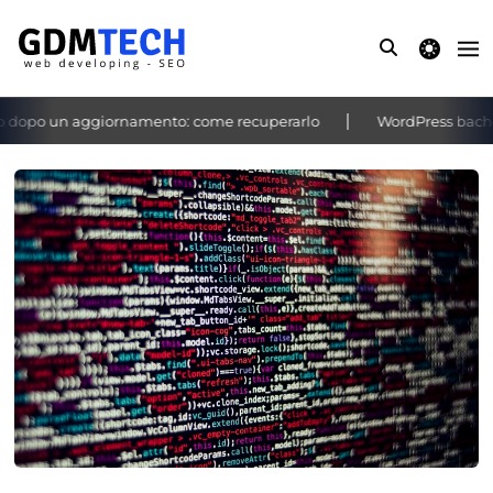
theme switche
dopo un aggiornamento: come recuperarlo
WordPress bacheca 
‹
›