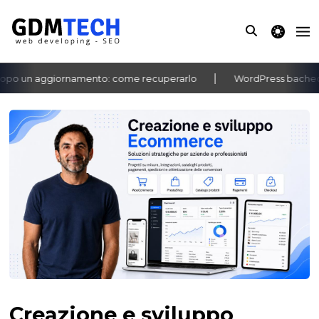
theme switche
o un aggiornamento: come recuperarlo
WordPress bacheca no
‹
›
Creazione e sviluppo