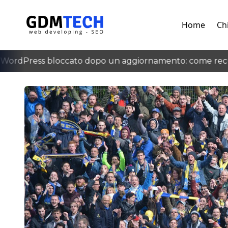
Home
Ch
ordPress bloccato dopo un aggiornamento: come recup
‹