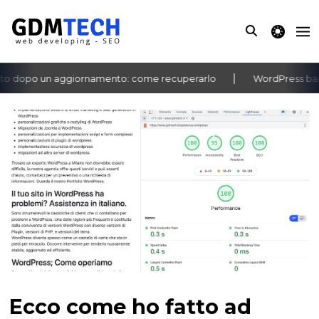
theme switche
o dopo un aggiornamento: come recuperarlo
WordPress bache
‹
›
Ecco come ho fatto ad