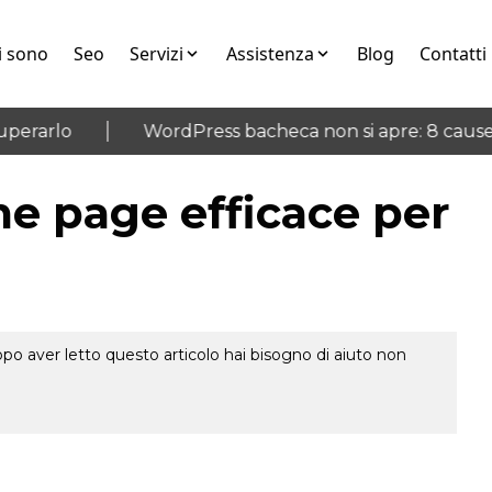
i sono
Seo
Servizi
Assistenza
Blog
Contatti
rarlo
WordPress bacheca non si apre: 8 cause e 
e page efficace per
o aver letto questo articolo hai bisogno di aiuto non