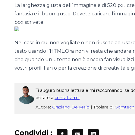
La larghezza giusta dell’immagine è di 520 px, c
fantasia e i lbuon gusto. Dovete caricare l’immagi
box scrivete
Nel caso in cui non vogliate o non riuscite ad us
testo usando l’HTML.Ora non vi resta che andare n
che quando un utente non è ancora fan visualizzi 
vostri profili Fan o per la creazione di creatività e 
Ti auguro buona lettura e mi raccomando, se dop
esitare a
contattarmi
.
Autore:
Graziano De Maio
|
Titolare di
Gdmtech
Condividi :