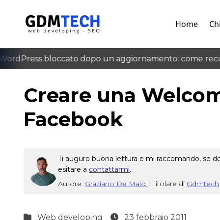
Home
Ch
ordPress bloccato dopo un aggiornamento: come recupe
‹
Creare una Welcom
Facebook
Ti auguro buona lettura e mi raccomando, se dop
esitare a
contattarmi
.
Autore:
Graziano De Maio
|
Titolare di
Gdmtech
Web developing
23 febbraio 2011