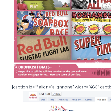
[caption id="" align=“alignnone” width=“480” ca