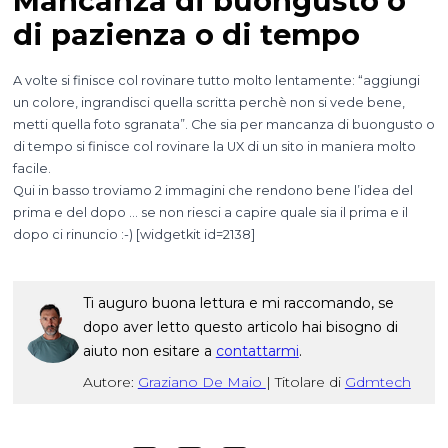
Mancanza di buongusto o
di pazienza o di tempo
A volte si finisce col rovinare tutto molto lentamente: “aggiungi
un colore, ingrandisci quella scritta perchè non si vede bene,
metti quella foto sgranata”. Che sia per mancanza di buongusto o
di tempo si finisce col rovinare la UX di un sito in maniera molto
facile.
Qui in basso troviamo 2 immagini che rendono bene l’idea del
prima e del dopo … se non riesci a capire quale sia il prima e il
dopo ci rinuncio :-) [widgetkit id=2138]
Ti auguro buona lettura e mi raccomando, se
dopo aver letto questo articolo hai bisogno di
aiuto non esitare a
contattarmi
.
Autore:
Graziano De Maio
|
Titolare di
Gdmtech