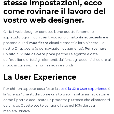
stesse impostazioni, ecco
come rovinare il lavoro del
vostro web designer.
Chi fa il web designer conosce bene questo fenomeno
sopratutto oggi in cui i clienti vogliono un
sito da autogestire
e
possono quindi
modificare
alcuni elementi a loro piacere … e
nostro DI-spiacere (e dei navigatori ovviamente).
Per rovinare
un sito ci vuole davvero poco
perchè l’eleganze è data
dall’equilibrio di tutti gli elementi, dai font, agli accenti di colore al
modo in cui avviciniamo immagini e sfondi.
La User Experience
Per chi non sapesse cosa fosse la
cos’è la UX o User experience
è
la “scienza” che studia come un sito web impatta sui navigatori e
come li porta a acquistare un prodotto piuttosto che allontanarsi
da un sito. Queste scelte vengono fatte nel 90% dei casi in
maniera istintiva.