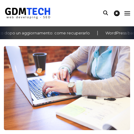
theme switche
 dopo un aggiornamento: come recuperarlo
WordPress bachec
‹
›