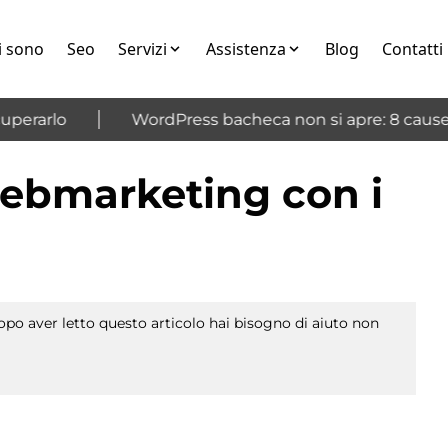
i sono
Seo
Servizi
Assistenza
Blog
Contatti
erarlo
WordPress bacheca non si apre: 8 cause e 
Webmarketing con i
po aver letto questo articolo hai bisogno di aiuto non