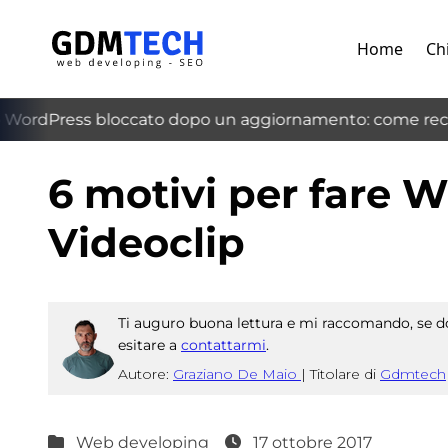
Home
Ch
ordPress bloccato dopo un aggiornamento: come recup
‹
6 motivi per fare 
Videoclip
Ti auguro buona lettura e mi raccomando, se do
esitare a
contattarmi
.
Autore:
Graziano De Maio
|
Titolare di
Gdmtech
Web developing
17 ottobre 2017