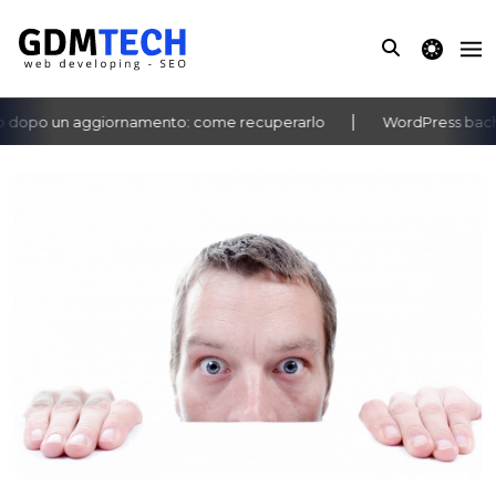
theme switche
dopo un aggiornamento: come recuperarlo
WordPress bacheca
‹
›