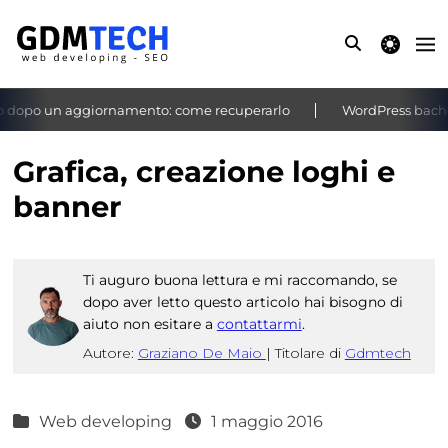
theme switche
opo un aggiornamento: come recuperarlo
WordPress bacheca n
‹
›
Grafica, creazione loghi e
banner
Ti auguro buona lettura e mi raccomando, se
dopo aver letto questo articolo hai bisogno di
aiuto non esitare a
contattarmi
.
Autore:
Graziano De Maio
|
Titolare di
Gdmtech
Web developing
1 maggio 2016