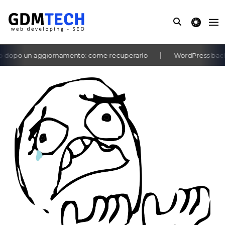
theme switche
dopo un aggiornamento: come recuperarlo
WordPress bacheca
‹
›