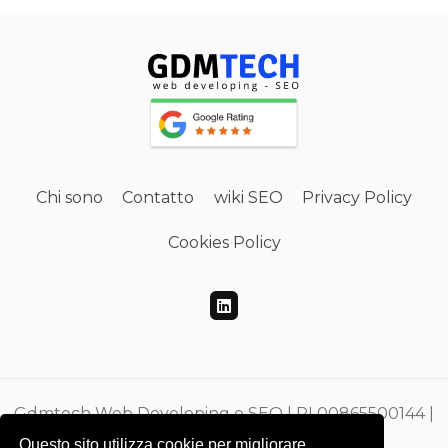
Chi sono
Contatto
wiki SEO
Privacy Policy
Cookies Policy
Gdmtech Web Developing e SEO | PI 00865500144 |
CF DMEGZN73A10F205M
Questo sito utilizza cookie per migliorare