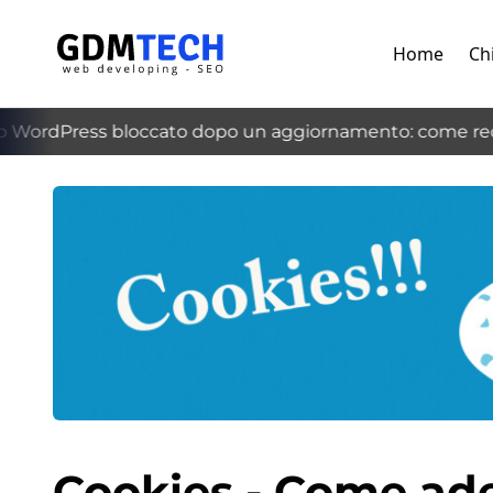
Home
Ch
 WordPress bloccato dopo un aggiornamento: come recu
‹
Cookies - Come ade