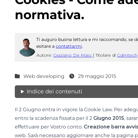
normativa.
Ti auguro buona lettura e mi raccomando, se do
esitare a
contattarmi
.
Autore:
Graziano De Maio
|
Titolare di
Gdmtech
Web developing
29 maggio 2015
Indice dei contenuti
Il 2 Giugno entra in vigore la Cookie Law. Per adeg
entro la scadenza fissata per il 2
Giugno 2015
, sar
effettuare per Vostro conto.
Creazione barra avvis
web. Sarà necessario aggiornare anche la pagina p