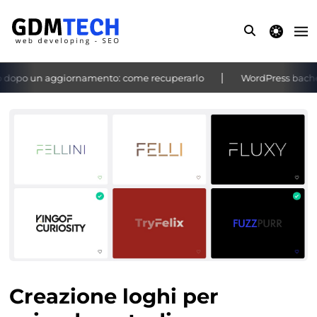
theme switche
dopo un aggiornamento: come recuperarlo
WordPress bacheca 
‹
›
Creazione loghi per