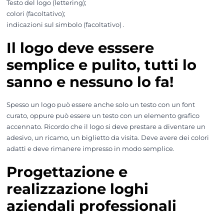
Testo del logo (lettering);
colori (facoltativo);
indicazioni sul simbolo (facoltativo) .
Il logo deve esssere
semplice e pulito, tutti lo
sanno e nessuno lo fa!
Spesso un logo può essere anche solo un testo con un font
curato, oppure può essere un testo con un elemento grafico
accennato. Ricordo che il logo si deve prestare a diventare un
adesivo, un ricamo, un biglietto da visita. Deve avere dei colori
adatti e deve rimanere impresso in modo semplice.
Progettazione e
realizzazione loghi
aziendali professionali