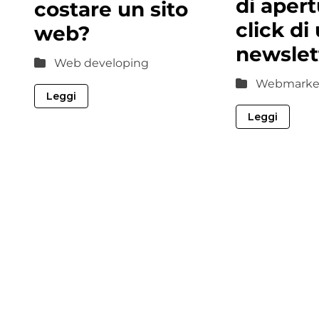
di apert
costare un sito
click di
web?
newslet
Web developing
Webmarke
Leggi
Leggi