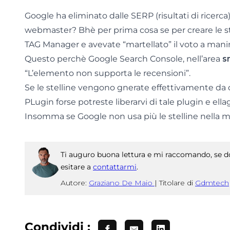
Google ha eliminato dalle SERP (risultati di ricerca)
webmaster? Bhè per prima cosa se per creare le st
TAG Manager e avevate “martellato” il voto a mani
Questo perchè Google Search Console, nell’area
s
“L’elemento non supporta le recensioni”.
Se le stelline vengono gnerate effettivamente da d
PLugin forse potreste liberarvi di tale plugin e ellagg
Insomma se Google non usa più le stelline nella mo
Ti auguro buona lettura e mi raccomando, se do
esitare a
contattarmi
.
Autore:
Graziano De Maio
|
Titolare di
Gdmtech
Condividi :