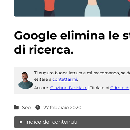
Google elimina le st
di ricerca.
Ti auguro buona lettura e mi raccomando, se do
esitare a
contattarmi
.
Autore:
Graziano De Maio
|
Titolare di
Gdmtech
Seo
27 febbraio 2020
Indice dei contenuti