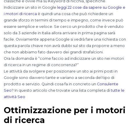
classiche e ovvie ma su Keyword di nicchia, specifiche.
Indicizzare un sito in Google
leggi 22 cose da sapere su Google e
i motori di ricerca
è quindi una cosa che può richiedere un
grande sforzo in termini di tempo e impegno, come invece può
essere semplice e veloce. Se cerco un prodotto che è venduto
solo da 3 aziende in Italia allora arrivare in prima pagina sarà
facile. Ovviamente appena Google si vedrà fare una richiesta con
questa parola chiave non avrà dubbi sul sito da proporre a meno
che non abbiamo fato davvero dei grandi strafalcioni.
Ora la domanda è “come faccio ad indicizzare un sito nei motori
di ricerca in un regime di concorrenza?”
Le attività da svolgere per posizionare un sito ai primi posti in
Google sono davvero tante e variano a seconda del tipo di
prodotto e servizio. Quindi cosa fa in concreto un
Consulente
Seo
? In questo articolo che trovate una lista completa di
tutte le
attività Seo
Ottimizzazione per i motori
di ricerca