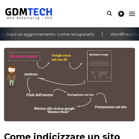
theme switche
o dopo un aggiornamento: come recuperarlo
WordPress bache
‹
›
Come indicizzare un sito