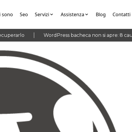
i sono
Seo
Servizi
Assistenza
Blog
Contatti
uperarlo
WordPress bacheca non si apre: 8 cause