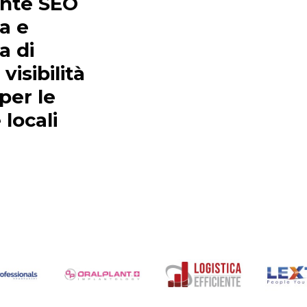
nte SEO
na e
a di
visibilità
 per le
locali