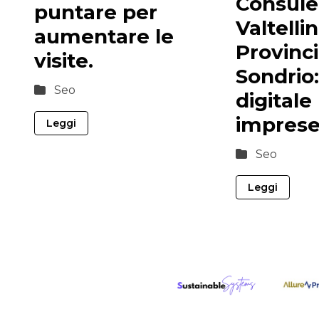
Consule
puntare per
Valtelli
aumentare le
Provinci
visite.
Sondrio: 
Seo
digitale
imprese 
Leggi
Seo
Leggi