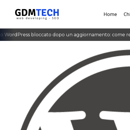
Home
Ch
 WordPress bloccato dopo un aggiornamento: come rec
‹