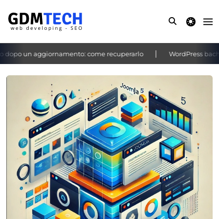
theme switche
 dopo un aggiornamento: come recuperarlo
WordPress bacheca 
‹
›