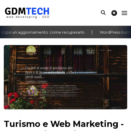
theme switche
opo un aggiornamento: come recuperarlo
WordPress bacheca 
‹
›
Turismo e Web Marketing -