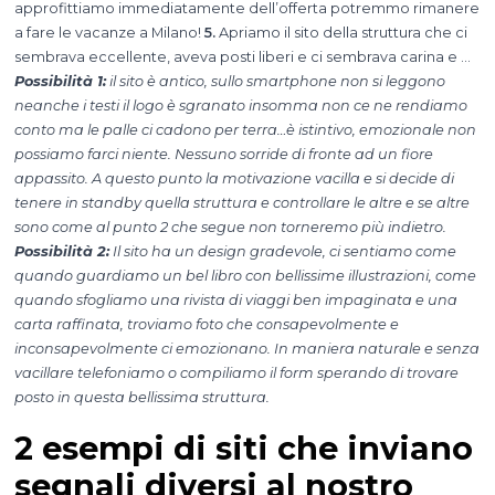
approfittiamo immediatamente dell’offerta potremmo rimanere
a fare le vacanze a Milano!
5.
Apriamo il sito della struttura che ci
sembrava eccellente, aveva posti liberi e ci sembrava carina e …
Possibilità 1:
il sito è antico, sullo smartphone non si leggono
neanche i testi il logo è sgranato insomma non ce ne rendiamo
conto ma le palle ci cadono per terra…è istintivo, emozionale non
possiamo farci niente. Nessuno sorride di fronte ad un fiore
appassito. A questo punto la motivazione vacilla e si decide di
tenere in standby quella struttura e controllare le altre e se altre
sono come al punto 2 che segue non torneremo più indietro.
Possibilità 2:
Il sito ha un design gradevole, ci sentiamo come
quando guardiamo un bel libro con bellissime illustrazioni, come
quando sfogliamo una rivista di viaggi ben impaginata e una
carta raffinata, troviamo foto che consapevolmente e
inconsapevolmente ci emozionano. In maniera naturale e senza
vacillare telefoniamo o compiliamo il form sperando di trovare
posto in questa bellissima struttura.
2 esempi di siti che inviano
segnali diversi al nostro