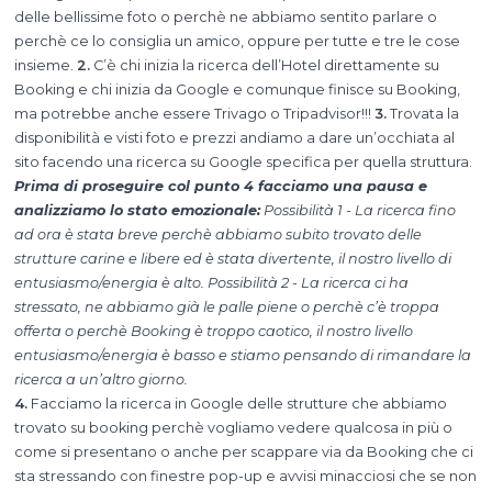
delle bellissime foto o perchè ne abbiamo sentito parlare o
perchè ce lo consiglia un amico, oppure per tutte e tre le cose
insieme.
2.
C’è chi inizia la ricerca dell’Hotel direttamente su
Booking e chi inizia da Google e comunque finisce su Booking,
ma potrebbe anche essere Trivago o Tripadvisor!!!
3.
Trovata la
disponibilità e visti foto e prezzi andiamo a dare un’occhiata al
sito facendo una ricerca su Google specifica per quella struttura.
Prima di proseguire col punto 4 facciamo una pausa e
analizziamo lo stato emozionale:
Possibilità 1 - La ricerca fino
ad ora è stata breve perchè abbiamo subito trovato delle
strutture carine e libere ed è stata divertente, il nostro livello di
entusiasmo/energia è alto.
Possibilità 2 - La ricerca ci ha
stressato, ne abbiamo già le palle piene o perchè c’è troppa
offerta o perchè Booking è troppo caotico, il nostro livello
entusiasmo/energia è basso e stiamo pensando di rimandare la
ricerca a un’altro giorno.
4.
Facciamo la ricerca in Google delle strutture che abbiamo
trovato su booking perchè vogliamo vedere qualcosa in più o
come si presentano o anche per scappare via da Booking che ci
sta stressando con finestre pop-up e avvisi minacciosi che se non