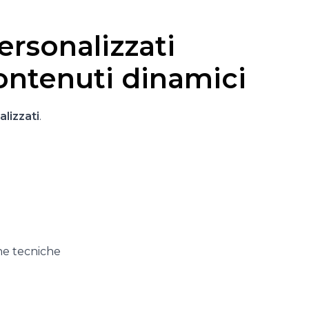
rsonalizzati
ontenuti dinamici
lizzati
.
he tecniche