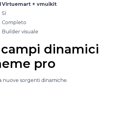
d
Virtuemart + vmuikit
Sì
Completo
Builder visuale
i
campi dinamici
heme pro
a nuove sorgenti dinamiche.