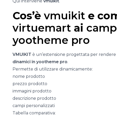
Qui interviene
vmuikit
.
Cos’è
vmuikit
e com
virtuemart
ai
campi
yootheme pro
VMUIKIT
è un’estensione progettata per rendere i
dinamici in yootheme pro
.
Permette di utilizzare dinamicamente:
nome prodotto
prezzo prodotto
immagini prodotto
descrizione prodotto
campi personalizzati
Tabella comparativa: