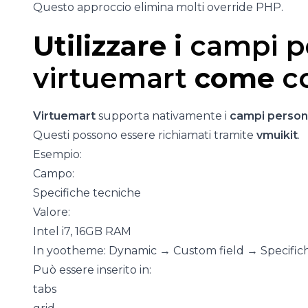
Questo approccio elimina molti override PHP.
Utilizzare i
campi pe
virtuemart
come
c
Virtuemart
supporta nativamente i
campi persona
Questi possono essere richiamati tramite
vmuikit
.
Esempio:
Campo:
Specifiche tecniche
Valore:
Intel i7, 16GB RAM
In yootheme: Dynamic → Custom field → Specific
Può essere inserito in:
tabs