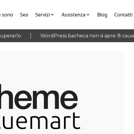
i sono
Seo
Servizi
Assistenza
Blog
Contatti
erarlo
WordPress bacheca non si apre: 8 cause e