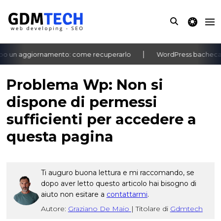
theme switche
o un aggiornamento: come recuperarlo
WordPress bacheca no
‹
›
Problema Wp: Non si
dispone di permessi
sufficienti per accedere a
questa pagina
Ti auguro buona lettura e mi raccomando, se
dopo aver letto questo articolo hai bisogno di
aiuto non esitare a
contattarmi
.
Autore:
Graziano De Maio
|
Titolare di
Gdmtech