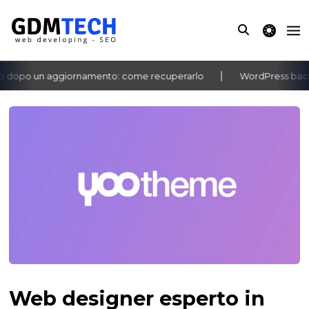
theme switche
 dopo un aggiornamento: come recuperarlo
WordPress bacheca
‹
›
Web designer esperto in