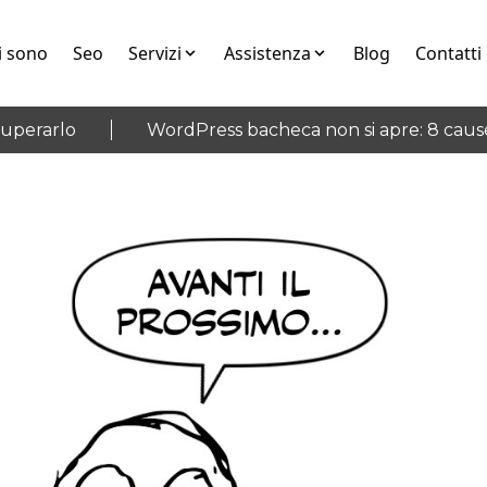
i sono
Seo
Servizi
Assistenza
Blog
Contatti
erarlo
WordPress bacheca non si apre: 8 cause e