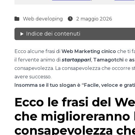
Web developing
2 maggio 2026
Indice dei contenuti
Ecco alcune frasi di
Web Marketing cinico
che ti 
il fervente animo di
startappari
,
Tamagotchi
e
as
consapevolezza. La consapevolezza che occorre stu
avere successo.
Insomma se il tuo slogan è “Facile, veloce e grat
Ecco le frasi del W
che miglioreranno 
consapevolezza ch