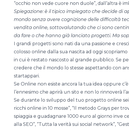
“occhio non vede cuore non duole”, dall’altra è i
Spiegazione: è il tipico impiegato che decide di ap
mondo senza avere cognizione delle difficoltà t
vendita online, sottovalutando che ci sono centin
da fare o che hanno già lanciato progetti.
Ma sop
I grandi progetti sono nati da una passione e cres
colosso online dalla sua nascita ad oggi scopriamo
in cui è restato nascosto al grande pubblico. Se pens
credere che il mondo lo stesse aspettando con ansia
startappari.
Se Online non esiste ancora la tua idea oppure c’è 
l’ennesimo che aprirà un sito e non lo rinnoverà l’
Se durante lo sviluppo del tuo progetto online sei
ricchi online in 10 mosse”, “Il metodo Grays per trova
spiaggia e guadagnare 1000 euro al giorno inve ce 
alla SEO”, “Tutta la verità sui social network”, “Ges