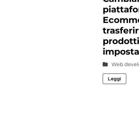
piattaf
Ecomme
trasferi
prodotti
imposta
Web devel
Leggi