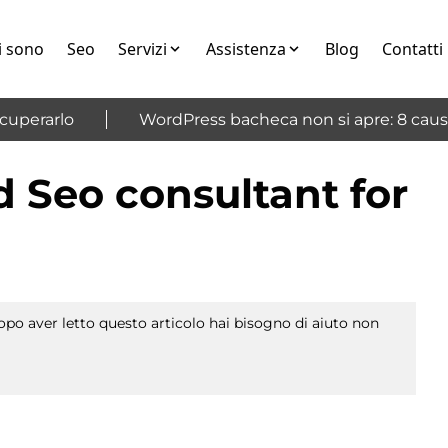
i sono
Seo
Servizi
Assistenza
Blog
Contatti
perarlo
WordPress bacheca non si apre: 8 cause 
 Seo consultant for
po aver letto questo articolo hai bisogno di aiuto non