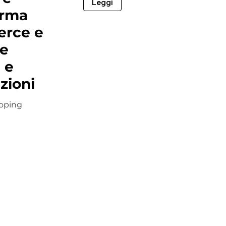
Leggi
orma
rce e
re
 e
zioni
oping