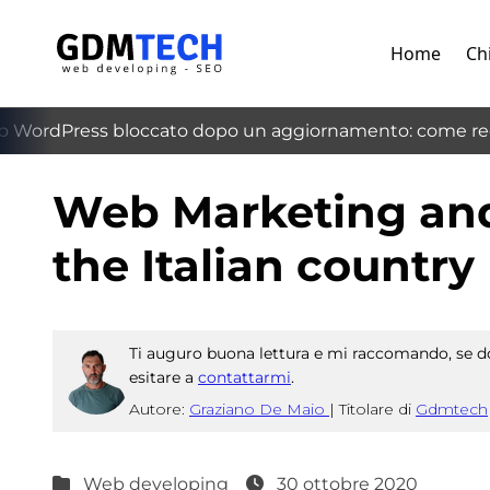
Home
Ch
 WordPress bloccato dopo un aggiornamento: come recu
‹
Web Marketing and
the Italian country
Ti auguro buona lettura e mi raccomando, se do
esitare a
contattarmi
.
Autore:
Graziano De Maio
|
Titolare di
Gdmtech
Web developing
30 ottobre 2020