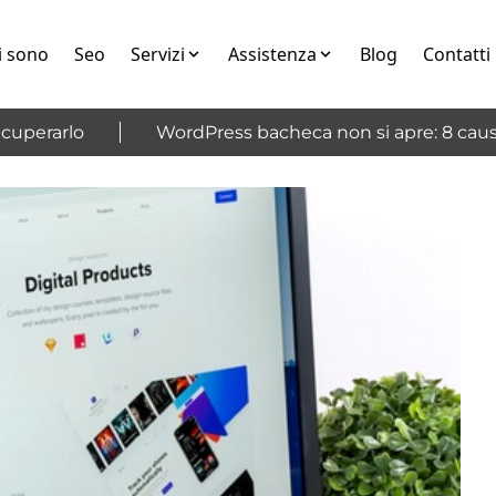
i sono
Seo
Servizi
Assistenza
Blog
Contatti
erarlo
WordPress bacheca non si apre: 8 cause e 