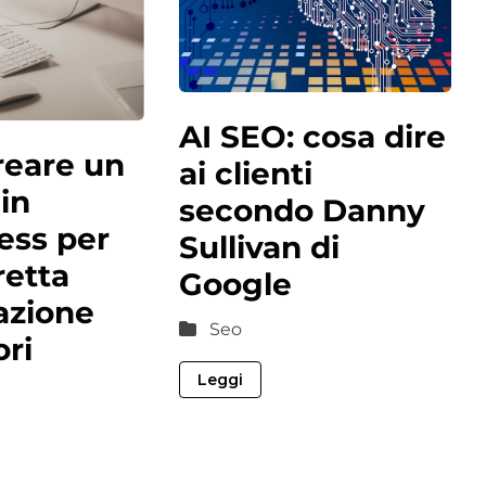
AI SEO: cosa dire
eare un
ai clienti
 in
secondo Danny
ess per
Sullivan di
retta
Google
azione
Seo
ori
Leggi