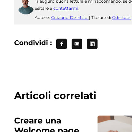
Ti auguro buona lettura e mi raccomando, se do
esitare a
contattarmi
.
Autore:
Graziano De Maio
|
Titolare di
Gdmtech
Condividi :
Articoli correlati
Creare una
Welcome page