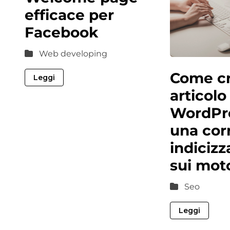
efficace per
Facebook
Web developing
Come cr
Leggi
articolo
WordPr
una cor
indicizz
sui mot
Seo
Leggi