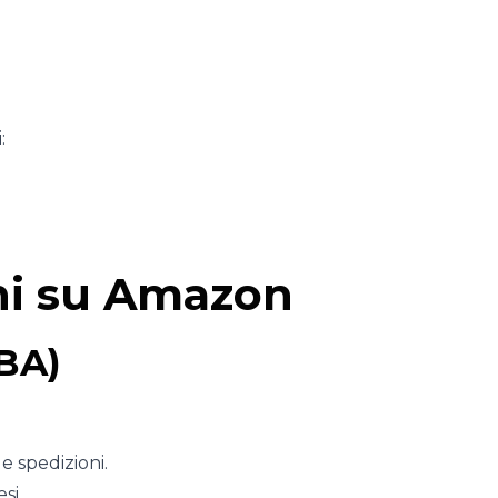
:
oni su Amazon
FBA)
e spedizioni.
si.