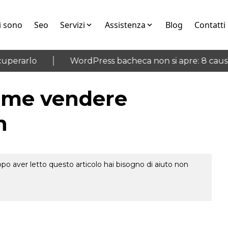
i sono
Seo
Servizi
Assistenza
Blog
Contatti
erarlo
WordPress bacheca non si apre: 8 cause e
ome vendere
n
o aver letto questo articolo hai bisogno di aiuto non