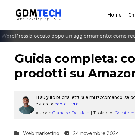
Home
Ch
WordPress bloccato dopo un aggiornamento: come recup
‹
Guida completa: c
prodotti su Amazo
Ti auguro buona lettura e mi raccomando, se dop
esitare a
contattarmi
.
Autore:
Graziano De Maio
|
Titolare di
Gdmtech
Webmarketing
24 novembre 2024