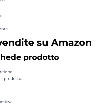
:
ente.
 vendite su Amazon
chede prodotto
rizione.
el prodotto.
ositive.