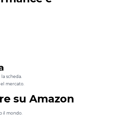
.
a
 la scheda.
del mercato.
ere su Amazon
to il mondo.