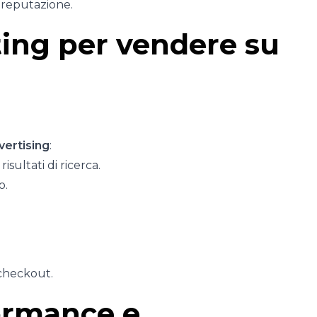
a reputazione.
ting per vendere su
ertising
:
isultati di ricerca.
o.
 checkout.
ormance e