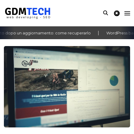
theme switche
 dopo un aggiornamento: come recuperarlo
WordPress bachec
‹
›