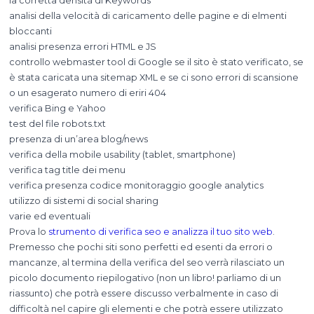
la corretta densità di Keywords
analisi della velocità di caricamento delle pagine e di elmenti
bloccanti
analisi presenza errori HTML e JS
controllo webmaster tool di Google se il sito è stato verificato, se
è stata caricata una sitemap XML e se ci sono errori di scansione
o un esagerato numero di eriri 404
verifica Bing e Yahoo
test del file robots.txt
presenza di un’area blog/news
verifica della mobile usability (tablet, smartphone)
verifica tag title dei menu
verifica presenza codice monitoraggio google analytics
utilizzo di sistemi di social sharing
varie ed eventuali
Prova lo
strumento di verifica seo e analizza il tuo sito web
.
Premesso che pochi siti sono perfetti ed esenti da errori o
mancanze, al termina della verifica del seo verrà rilasciato un
picolo documento riepilogativo (non un libro! parliamo di un
riassunto) che potrà essere discusso verbalmente in caso di
difficoltà nel capire gli elementi e che potrà essere utilizzato