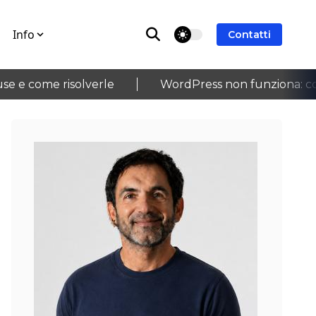
Info
theme switcher
Contatti
e come risolverle
WordPress non funziona: cosa 
›