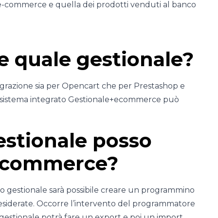
l’e-commerce e quella dei prodotti venduti al banco
 quale gestionale?
tegrazione sia per Opencart che per Prestashop e
un sistema integrato Gestionale+ecommerce può
gestionale posso
 ecommerce?
o gestionale sarà possibile creare un programmino
desiderate. Occorre l’intervento del programmatore
 gestionale potrà fare un export e poi un import