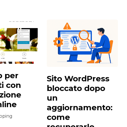
b per
Sito WordPress
ti con
bloccato dopo
zione
un
nline
aggiornamento:
come
oping
recuperarlo