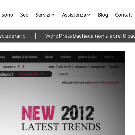
i sono
Seo
Servizi
Assistenza
Blog
Contatti
perarlo
WordPress bacheca non si apre: 8 cause 