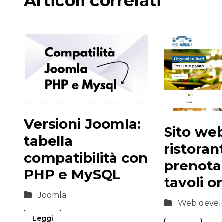
Articoli correlati
Versioni Joomla:
Sito we
tabella
ristoran
compatibilità con
prenota
PHP e MySQL
tavoli o
Joomla
Web devel
Leggi