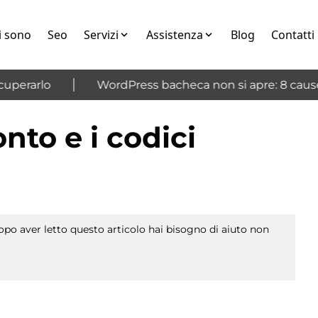
i sono
Seo
Servizi
Assistenza
Blog
Contatti
erarlo
WordPress bacheca non si apre: 8 cause e
nto e i codici
po aver letto questo articolo hai bisogno di aiuto non