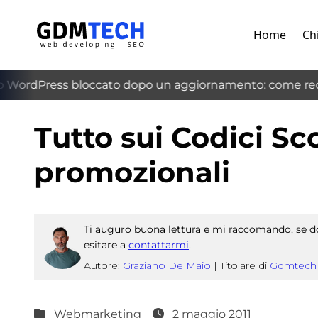
Home
Ch
WordPress bloccato dopo un aggiornamento: come recup
‹
Tutto sui Codici Sco
promozionali
Ti auguro buona lettura e mi raccomando, se do
esitare a
contattarmi
.
Autore:
Graziano De Maio
|
Titolare di
Gdmtech
Webmarketing
2 maggio 2011