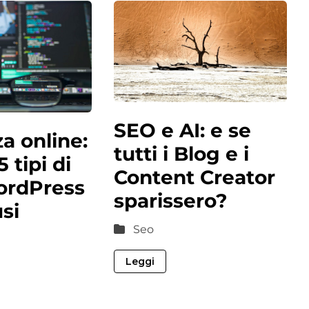
SEO e AI: e se
a online:
tutti i Blog e i
5 tipi di
Content Creator
ordPress
sparissero?
usi
Seo
Leggi