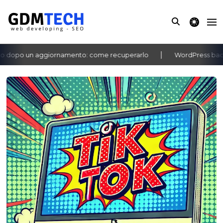
theme switche
dopo un aggiornamento: come recuperarlo
WordPress bacheca
‹
›