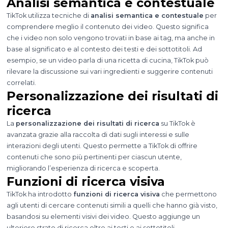
Analisi semantica e contestuale
TikTok utilizza tecniche di
analisi semantica e contestuale
per
comprendere meglio il contenuto dei video. Questo significa
che i video non solo vengono trovati in base ai tag, ma anche in
base al significato e al contesto dei testi e dei sottotitoli. Ad
esempio, se un video parla di una ricetta di cucina, TikTok può
rilevare la discussione sui vari ingredienti e suggerire contenuti
correlati.
Personalizzazione dei risultati di
ricerca
La
personalizzazione dei risultati di ricerca
su TikTok è
avanzata grazie alla raccolta di dati sugli interessi e sulle
interazioni degli utenti. Questo permette a TikTok di offrire
contenuti che sono più pertinenti per ciascun utente,
migliorando l’esperienza di ricerca e scoperta.
Funzioni di ricerca visiva
TikTok ha introdotto
funzioni di ricerca visiva
che permettono
agli utenti di cercare contenuti simili a quelli che hanno già visto,
basandosi su elementi visivi dei video. Questo aggiunge un
ulteriore strato di ricerca oltre ai testi e ai sottotitoli.