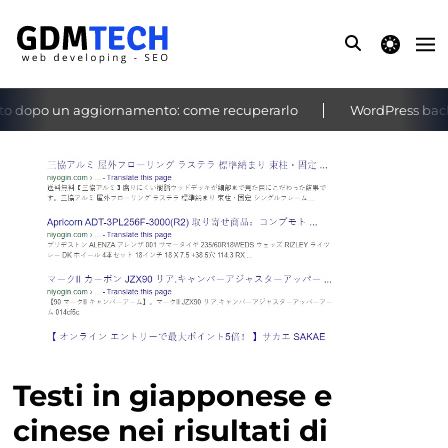
theme switche
 dopo un aggiornamento: come recuperarlo
WordPress bacheca
‹
›
Testi in giapponese e
cinese nei risultati di