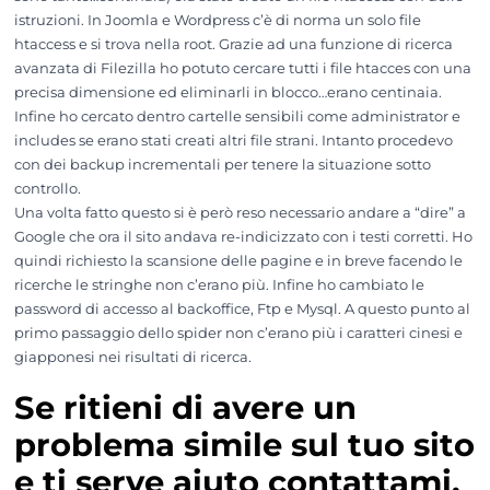
istruzioni. In Joomla e Wordpress c’è di norma un solo file
htaccess e si trova nella root. Grazie ad una funzione di ricerca
avanzata di Filezilla ho potuto cercare tutti i file htacces con una
precisa dimensione ed eliminarli in blocco…erano centinaia.
Infine ho cercato dentro cartelle sensibili come administrator e
includes se erano stati creati altri file strani. Intanto procedevo
con dei backup incrementali per tenere la situazione sotto
controllo.
Una volta fatto questo si è però reso necessario andare a “dire” a
Google che ora il sito andava re-indicizzato con i testi corretti. Ho
quindi richiesto la scansione delle pagine e in breve facendo le
ricerche le stringhe non c’erano più. Infine ho cambiato le
password di accesso al backoffice, Ftp e Mysql. A questo punto al
primo passaggio dello spider non c’erano più i caratteri cinesi e
giapponesi nei risultati di ricerca.
Se ritieni di avere un
problema simile sul tuo sito
e ti serve aiuto contattami.