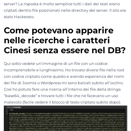
server? La risposta è molto semplice tutti i dati dei testi erano
criptati dentro file posizionati nelle directory del server. Il sito era
stato Hackerato.
Come potevano apparire
nelle ricerche i caratteri
Cinesi senza essere nel DB?
Qui sotto vedete un’immagine di un file con un codice
incomprensibile e lunghissimo. Ho trovato diversi file nella root
con codice criptato come questo e avendo esperienza dei nomi
dei file di Joomla o Wordpress mi sono balzati subito all’occhio.
Così ho potuto fare una ricerca all’interno dei file della stringa
“base64_decode” e trovare tutti i file che ne facevano un uso
malevolo (facile vedere il blocco di testo criptato subito dopo).