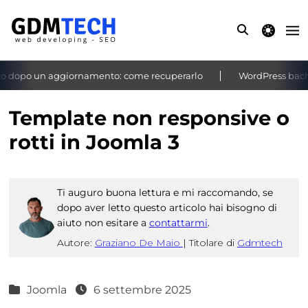
theme switche
 dopo un aggiornamento: come recuperarlo
WordPress bacheca
‹
›
Template non responsive o
rotti in Joomla 3
Ti auguro buona lettura e mi raccomando, se
dopo aver letto questo articolo hai bisogno di
aiuto non esitare a
contattarmi
.
Autore:
Graziano De Maio
|
Titolare di
Gdmtech
Joomla
6 settembre 2025