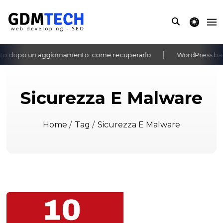
theme switche
to dopo un aggiornamento: come recuperarlo
WordPress bach
‹
›
Sicurezza E Malware
Home
/
Tag
/
Sicurezza E Malware