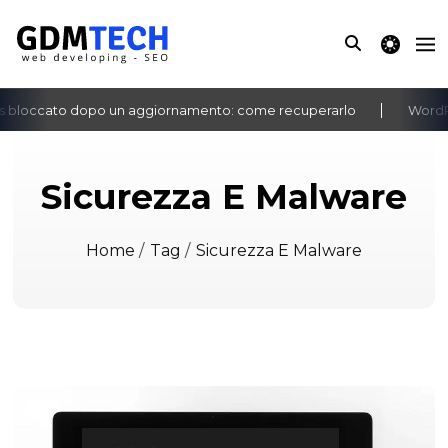
theme switche
bloccato dopo un aggiornamento: come recuperarlo
WordPres
‹
›
Sicurezza E Malware
Home
/
Tag
/
Sicurezza E Malware