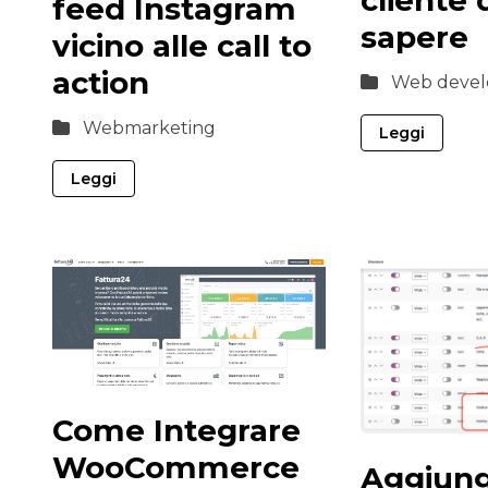
feed Instagram
sapere
vicino alle call to
action
Web devel
Webmarketing
Leggi
Leggi
Come Integrare
WooCommerce
Aggiung