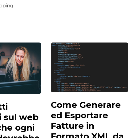
oping
Come Generare
ti
ed Esportare
i sul web
Fatture in
che ogni
Formato XML da
 dovrebbe