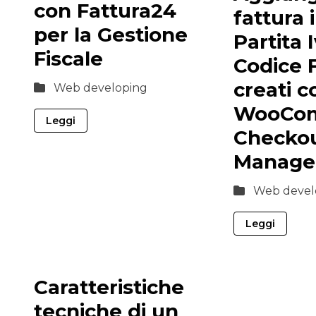
con Fattura24
fattura 
per la Gestione
Partita 
Fiscale
Codice F
creati c
Web developing
WooCo
Leggi
Checko
Manage
Web devel
Leggi
Caratteristiche
tecniche di un