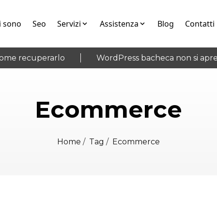
i sono
Seo
Servizi
Assistenza
Blog
Contatti
me recuperarlo
WordPress bacheca non si apre: 8
Ecommerce
Home
/
Tag
/
Ecommerce