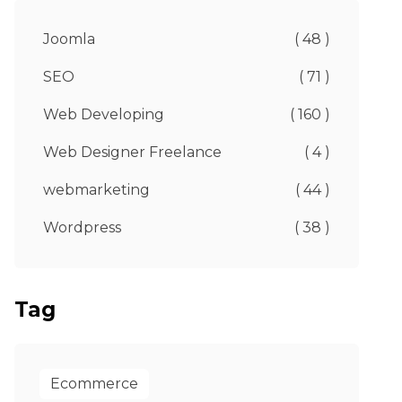
Joomla
( 48 )
SEO
( 71 )
Web Developing
( 160 )
Web Designer Freelance
( 4 )
webmarketing
( 44 )
Wordpress
( 38 )
Tag
Ecommerce