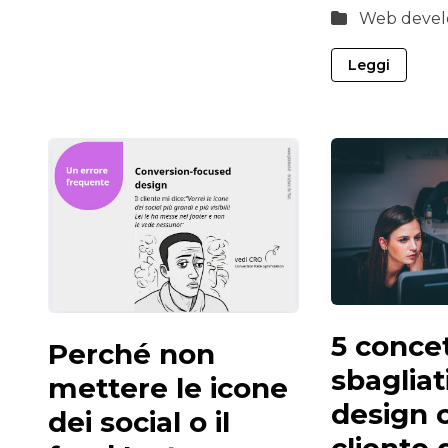
Web devel
Leggi
5 concet
Perché non
sbagliat
mettere le icone
design 
dei social o il
cliente