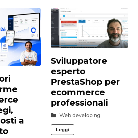
Sviluppatore
esperto
ori
PrestaShop per
orme
ecommerce
rce
professionali
gi,
Web developing
costi a
to
Leggi