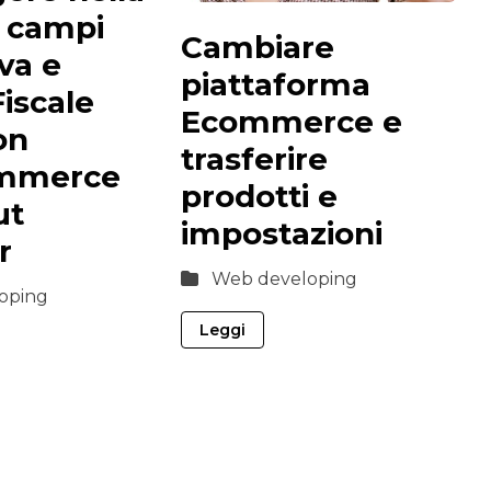
i campi
Cambiare
Iva e
piattaforma
iscale
Ecommerce e
on
trasferire
mmerce
prodotti e
ut
impostazioni
r
Web developing
oping
Leggi