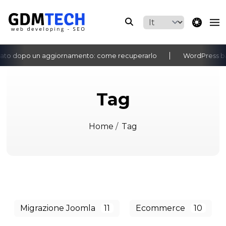
theme switche
ato dopo un aggiornamento: come recuperarlo
WordPress bac
‹
›
Tag
Home
/
Tag
Migrazione Joomla
11
Ecommerce
10