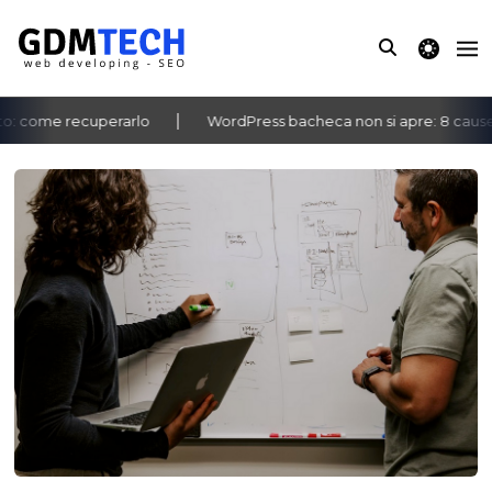
theme switche
come recuperarlo
WordPress bacheca non si apre: 8 cause e 
‹
›