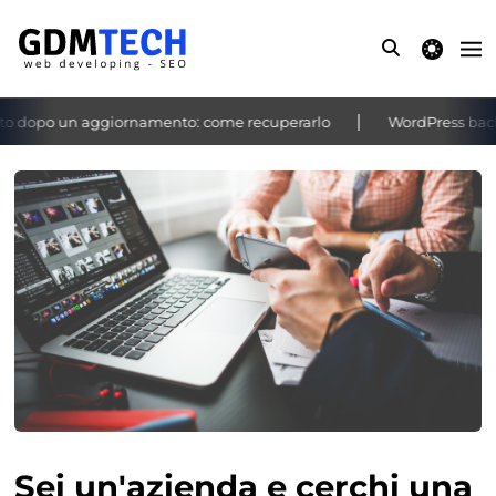
theme switche
o dopo un aggiornamento: come recuperarlo
WordPress bacheca
‹
›
Sei un'azienda e cerchi una