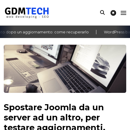
theme switche
to dopo un aggiornamento: come recuperarlo
WordPress bach
‹
›
Spostare Joomla da un
server ad un altro, per
testare aggiornamenti.