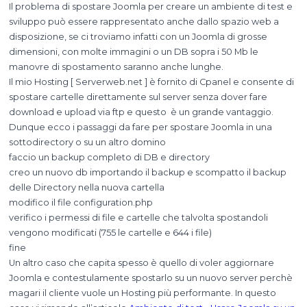
Il problema di spostare Joomla per creare un ambiente di test e
sviluppo può essere rappresentato anche dallo spazio web a
disposizione, se ci troviamo infatti con un Joomla di grosse
dimensioni, con molte immagini o un DB sopra i 50 Mb le
manovre di spostamento saranno anche lunghe.
Il mio Hosting [ Serverweb.net ] è fornito di Cpanel e consente di
spostare cartelle direttamente sul server senza dover fare
download e upload via ftp e questo è un grande vantaggio.
Dunque ecco i passaggi da fare per spostare Joomla in una
sottodirectory o su un altro domino
faccio un backup completo di DB e directory
creo un nuovo db importando il backup e scompatto il backup
delle Directory nella nuova cartella
modifico il file configuration.php
verifico i permessi di file e cartelle che talvolta spostandoli
vengono modificati (755 le cartelle e 644 i file)
fine
Un altro caso che capita spesso è quello di voler aggiornare
Joomla e contestulamente spostarlo su un nuovo server perchè
magari il cliente vuole un Hosting più performante. In questo