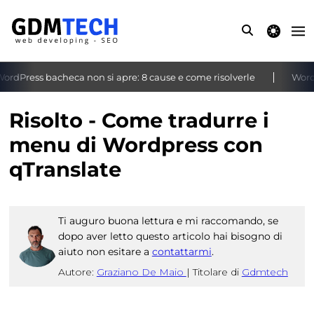
theme switche
rdPress bacheca non si apre: 8 cause e come risolverle
WordPr
‹
›
Risolto - Come tradurre i
menu di Wordpress con
qTranslate
Ti auguro buona lettura e mi raccomando, se
dopo aver letto questo articolo hai bisogno di
aiuto non esitare a
contattarmi
.
Autore:
Graziano De Maio
|
Titolare di
Gdmtech